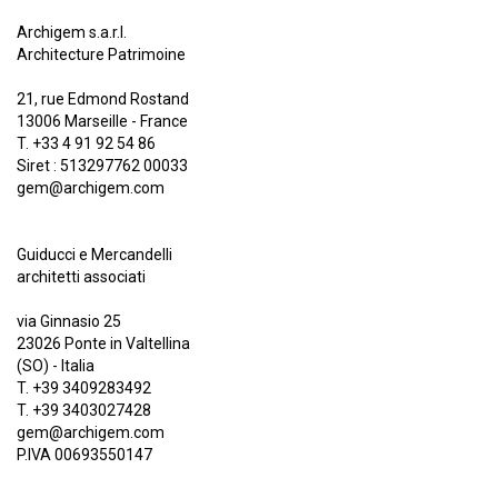
Archigem s.a.r.l.
Architecture Patrimoine
21, rue Edmond Rostand
13006 Marseille - France
T. +33 4 91 92 54 86
Siret : 513297762 00033
gem@archigem.com
Guiducci e Mercandelli
architetti associati
via Ginnasio 25
23026 Ponte in Valtellina
(SO) - Italia
T. +39 3409283492
T. +39 3403027428
gem@archigem.com
P.IVA 00693550147