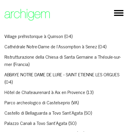
×
Restauro
Espand
Cultura
barra
di
Residenziale
naviga
Village préhistorique à Quinson (04)
Istruzione / Sanità
Cathédrale Notre-Dame de l'Assomption à Senez (04)
Spazi pubblici
Ristrutturazione della Chiesa di Santa Gernaine a Théoule-sur-
mer (Francia)
Direzionale / Commerciale
ABBAYE NOTRE DAME DE LURE - SAINT ETIENNE LES ORGUES
Architettura d'interni/ Design
(04)
Hôtel de Chateaurenard à Aix en Provence (13)
Rilievi
Parco archeologico di Castelseprio (VA)
Castello di Bellaguarda a Tovo Sant'Agata (SO)
Lavori in corso
Palazzo Canali a Tovo Sant'Agata (SO)