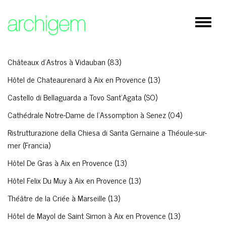
×
Restauro
Espand
Cultura
barra
di
Residenziale
naviga
Châteaux d'Astros à Vidauban (83)
Istruzione / Sanità
Hôtel de Chateaurenard à Aix en Provence (13)
Spazi pubblici
Castello di Bellaguarda a Tovo Sant'Agata (SO)
Cathédrale Notre-Dame de l'Assomption à Senez (04)
Direzionale / Commerciale
Ristrutturazione della Chiesa di Santa Gernaine a Théoule-sur-
Architettura d'interni/ Design
mer (Francia)
Rilievi
Hôtel De Gras à Aix en Provence (13)
Hôtel Felix Du Muy à Aix en Provence (13)
Théâtre de la Criée à Marseille (13)
Lavori in corso
Hôtel de Mayol de Saint Simon à Aix en Provence (13)