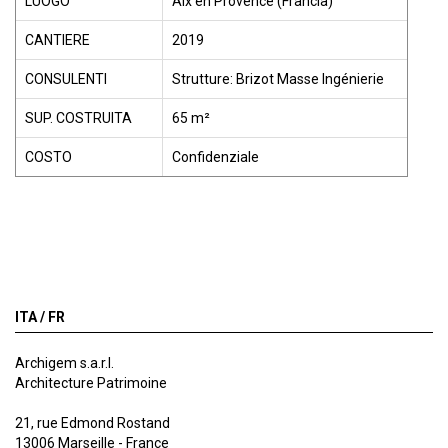
LUOGO
Aix en Provence (Francia)
CANTIERE
2019
CONSULENTI
Strutture: Brizot Masse Ingénierie
SUP. COSTRUITA
65 m²
COSTO
Confidenziale
ITA /
FR
Archigem s.a.r.l.
Architecture Patrimoine
21, rue Edmond Rostand
13006 Marseille - France