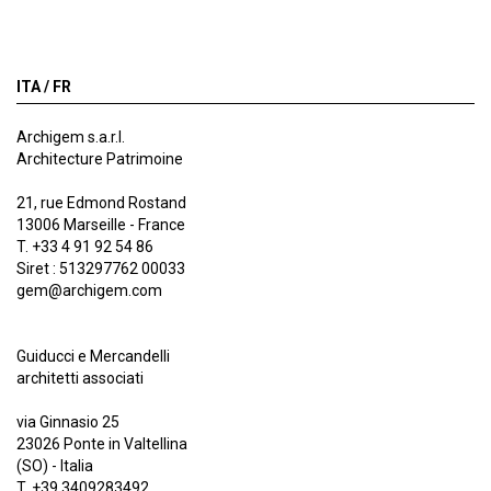
ITA /
FR
Archigem s.a.r.l.
Architecture Patrimoine
21, rue Edmond Rostand
13006 Marseille - France
T. +33 4 91 92 54 86
Siret : 513297762 00033
gem@archigem.com
Guiducci e Mercandelli
architetti associati
via Ginnasio 25
23026 Ponte in Valtellina
(SO) - Italia
T. +39 3409283492