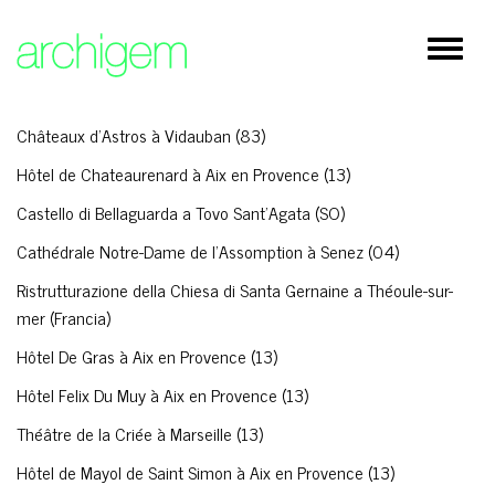
×
Restauro
Espand
Cultura
barra
di
Residenziale
naviga
Châteaux d'Astros à Vidauban (83)
Istruzione / Sanità
Hôtel de Chateaurenard à Aix en Provence (13)
Spazi pubblici
Castello di Bellaguarda a Tovo Sant'Agata (SO)
Cathédrale Notre-Dame de l'Assomption à Senez (04)
Direzionale / Commerciale
Ristrutturazione della Chiesa di Santa Gernaine a Théoule-sur-
Architettura d'interni/ Design
mer (Francia)
Rilievi
Hôtel De Gras à Aix en Provence (13)
Hôtel Felix Du Muy à Aix en Provence (13)
Théâtre de la Criée à Marseille (13)
Lavori in corso
Hôtel de Mayol de Saint Simon à Aix en Provence (13)