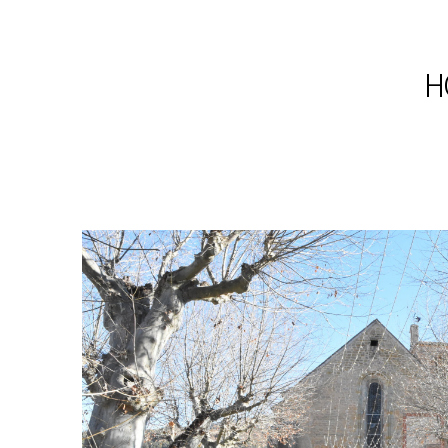
Restauro
H
Cultura
Residenziale
Istruzione / Sanità
Spazi pubblici
Direzionale / Commerciale
Architettura d'interni/ Design
Rilievi