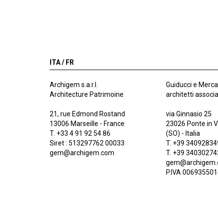
ITA /
FR
Archigem s.a.r.l.
Guiducci e Merca
Architecture Patrimoine
architetti associa
21, rue Edmond Rostand
via Ginnasio 25
13006 Marseille - France
23026 Ponte in Va
T. +33 4 91 92 54 86
(SO) - Italia
Siret : 513297762 00033
T. +39 3409283
gem@archigem.com
T. +39 3403027
gem@archigem
P.IVA 00693550