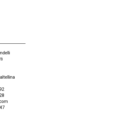
ndelli
ti
ltellina
492
428
.com
147