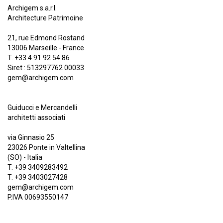
Archigem s.a.r.l.
Architecture Patrimoine
21, rue Edmond Rostand
13006 Marseille - France
T. +33 4 91 92 54 86
Siret : 513297762 00033
gem@archigem.com
Guiducci e Mercandelli
architetti associati
via Ginnasio 25
23026 Ponte in Valtellina
(SO) - Italia
T. +39 3409283492
T. +39 3403027428
gem@archigem.com
P.IVA 00693550147