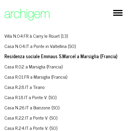
×
Restauro
Espand
Cultura
barra
di
Residenziale
naviga
Villa N.04.FR à Carry le Rouet (13)
Istruzione / Sanità
Casa N.04.IT a Ponte in Valtellina (SO)
Spazi pubblici
Residenza sociale Emmaus S.Marcel a Marsiglia (Francia)
Casa R.02 a Marsiglia (Francia)
Direzionale / Commerciale
Casa R.01.FR a Marsiglia (Francia)
Architettura d'interni/ Design
Casa R.28.IT a Tirano
Rilievi
Casa R.18.IT a Ponte V. (SO)
Casa N.26.IT a Bianzone (SO)
Lavori in corso
Casa R.22.IT a Ponte V. (SO)
Casa R.24.IT a Ponte V. (SO)